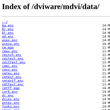
Index of /dviware/mdvi/data/
../
8a.enc
8r.enc
EC.enc
ad.enc
asex.enc
asexp.enc
cm.map
cmex.enc
cminch.enc
cmitext.enc
cmittext.enc
cmmi.enc
cmsy.enc
cmtex.enc
cmtext.enc
cmtextf.enc
cmttext.enc
cmttf.map
cork.enc
dc.enc
dvips.enc
extex.enc
funky.enc