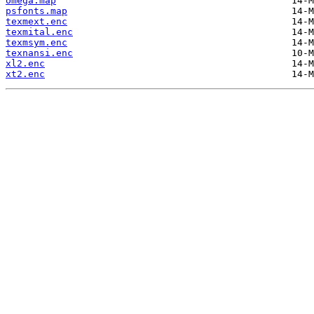
omega.map
psfonts.map
texmext.enc
texmital.enc
texmsym.enc
texnansi.enc
xl2.enc
xt2.enc