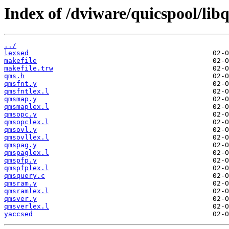
Index of /dviware/quicspool/li
../
lexsed
makefile
makefile.trw
qms.h
qmsfnt.y
qmsfntlex.l
qmsmap.y
qmsmaplex.l
qmsopc.y
qmsopclex.l
qmsovl.y
qmsovllex.l
qmspag.y
qmspaglex.l
qmspfp.y
qmspfplex.l
qmsquery.c
qmsram.y
qmsramlex.l
qmsver.y
qmsverlex.l
yaccsed