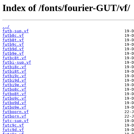
Index of /fonts/fourier-GUT/vf/
../
futb-sup.vf
futb8c.vf
futb8t.vf
futb9c.vf
futb9d.vf
futb9e.vf
futbc8t.vf
futbi-sup.vf
futbi8c.vf
futbi8t.vf
futbi9c.vf
futbi9d.vf
futbi9e.vf
futbo8c.vf
futbo8t.vf
futbo9c.vf
futbo9d.vf
futbo9e.vf
futboorn.vf
futborn.vf
futc-sup.vf
futc9c.vf
futc9d.vf