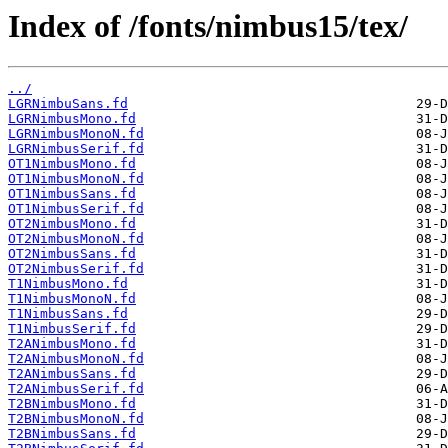
Index of /fonts/nimbus15/tex/
../
LGRNimbuSans.fd
LGRNimbusMono.fd
LGRNimbusMonoN.fd
LGRNimbusSerif.fd
OT1NimbusMono.fd
OT1NimbusMonoN.fd
OT1NimbusSans.fd
OT1NimbusSerif.fd
OT2NimbusMono.fd
OT2NimbusMonoN.fd
OT2NimbusSans.fd
OT2NimbusSerif.fd
T1NimbusMono.fd
T1NimbusMonoN.fd
T1NimbusSans.fd
T1NimbusSerif.fd
T2ANimbusMono.fd
T2ANimbusMonoN.fd
T2ANimbusSans.fd
T2ANimbusSerif.fd
T2BNimbusMono.fd
T2BNimbusMonoN.fd
T2BNimbusSans.fd