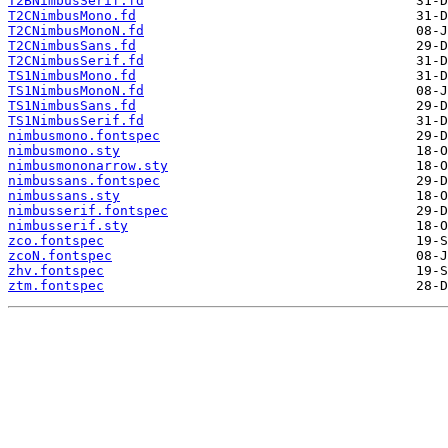
T2BNimbusSerif.fd
T2CNimbusMono.fd
T2CNimbusMonoN.fd
T2CNimbusSans.fd
T2CNimbusSerif.fd
TS1NimbusMono.fd
TS1NimbusMonoN.fd
TS1NimbusSans.fd
TS1NimbusSerif.fd
nimbusmono.fontspec
nimbusmono.sty
nimbusmononarrow.sty
nimbussans.fontspec
nimbussans.sty
nimbusserif.fontspec
nimbusserif.sty
zco.fontspec
zcoN.fontspec
zhv.fontspec
ztm.fontspec