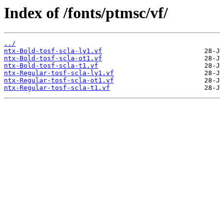
Index of /fonts/ptmsc/vf/
../
ntx-Bold-tosf-scla-ly1.vf
ntx-Bold-tosf-scla-ot1.vf
ntx-Bold-tosf-scla-t1.vf
ntx-Regular-tosf-scla-ly1.vf
ntx-Regular-tosf-scla-ot1.vf
ntx-Regular-tosf-scla-t1.vf