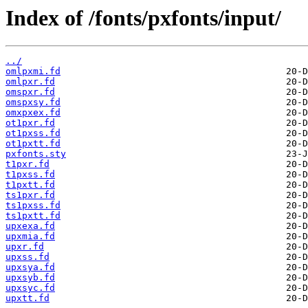
Index of /fonts/pxfonts/input/
../
omlpxmi.fd
omlpxr.fd
omspxr.fd
omspxsy.fd
omxpxex.fd
ot1pxr.fd
ot1pxss.fd
ot1pxtt.fd
pxfonts.sty
t1pxr.fd
t1pxss.fd
t1pxtt.fd
ts1pxr.fd
ts1pxss.fd
ts1pxtt.fd
upxexa.fd
upxmia.fd
upxr.fd
upxss.fd
upxsya.fd
upxsyb.fd
upxsyc.fd
upxtt.fd