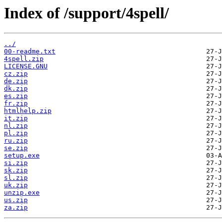
Index of /support/4spell/
../
00-readme.txt
4spell.zip
LICENSE.GNU
cz.zip
de.zip
dk.zip
es.zip
fr.zip
htmlhelp.zip
it.zip
nl.zip
pl.zip
ru.zip
se.zip
setup.exe
si.zip
sk.zip
sl.zip
uk.zip
unzip.exe
us.zip
za.zip