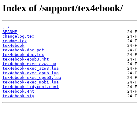
Index of /support/tex4ebook/
../
README
changelog.tex
readme.tex
tex4ebook
tex4ebook-doc.pdf
tex4ebook-doc.tex
tex4ebook-epub3.4ht
tex4ebook-exec_azw.lua
tex4ebook-exec_azw3.lua
tex4ebook-exec_epub.lua
tex4ebook-exec_epub3.lua
tex4ebook-exec_mobi.lua
tex4ebook-tidyconf.conf
tex4ebook.4ht
tex4ebook.sty