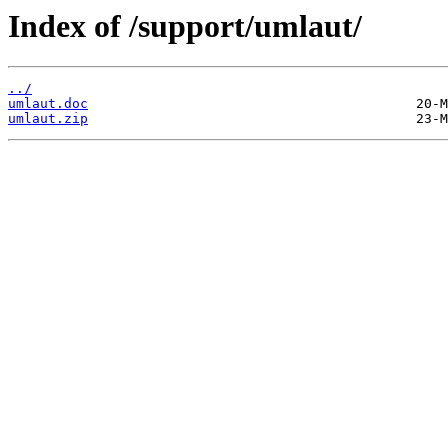
Index of /support/umlaut/
../
umlaut.doc
umlaut.zip