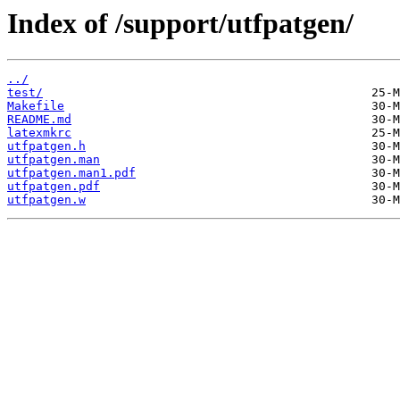
Index of /support/utfpatgen/
../
test/
Makefile
README.md
latexmkrc
utfpatgen.h
utfpatgen.man
utfpatgen.man1.pdf
utfpatgen.pdf
utfpatgen.w