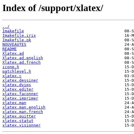
Index of /support/xlatex/
../
Imakefile
Imakefile.irix
Imakefile.ok
NOUVEAUTES
README
Xlatex.ad
Xlatex.ad.english
Xlatex.ad.french
icone.h
patchlevel.h
xlatex.c
xlatex.dessiner
xlatex.dvips
xlatex.editer
xlatex.faconner
xlatex.imprimer
xlatex.man
xlatex.man.english
xlatex.man.french
xlatex.quitter
xlatex.statut
xlatex.visionner